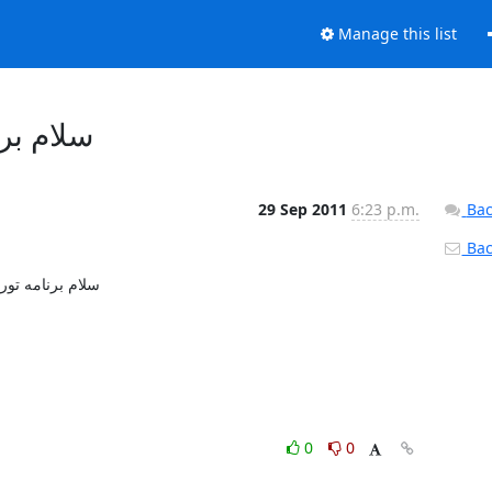
Manage this list
سلام برنام
29 Sep 2011
6:23 p.m.
Bac
Back
سلام برنامه ت

0
0