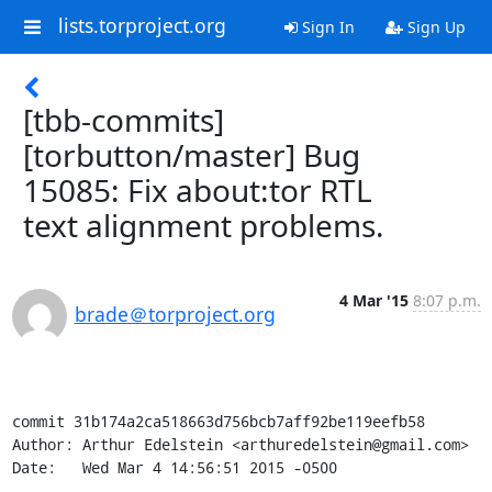
lists.torproject.org
Sign In
Sign Up
[tbb-commits]
[torbutton/master] Bug
15085: Fix about:tor RTL
text alignment problems.
4 Mar '15
8:07 p.m.
brade＠torproject.org
commit 31b174a2ca518663d756bcb7aff92be119eefb58

Author: Arthur Edelstein <arthuredelstein@gmail.com>

Date:   Wed Mar 4 14:56:51 2015 -0500
