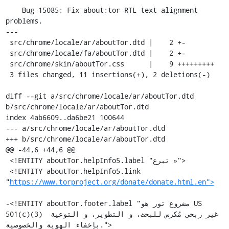
    Bug 15085: Fix about:tor RTL text alignment 
problems.

---

 src/chrome/locale/ar/aboutTor.dtd |    2 +-

 src/chrome/locale/fa/aboutTor.dtd |    2 +-

 src/chrome/skin/aboutTor.css      |    9 +++++++++

 3 files changed, 11 insertions(+), 2 deletions(-)

diff --git a/src/chrome/locale/ar/aboutTor.dtd 
b/src/chrome/locale/ar/aboutTor.dtd

index 4ab6609..da6be21 100644

--- a/src/chrome/locale/ar/aboutTor.dtd

+++ b/src/chrome/locale/ar/aboutTor.dtd

@@ -44,6 +44,6 @@

 <!ENTITY aboutTor.helpInfo5.label "تبرع »">

 <!ENTITY aboutTor.helpInfo5.link 
"
https://www.torproject.org/donate/donate.html.en">
-<!ENTITY aboutTor.footer.label "مشروع تور هو US 
501(c)(3) غير ربحي مُكرس للبحث، و التطوير، و التوعية 
بإخفاء الهوية والخصوصية.">
