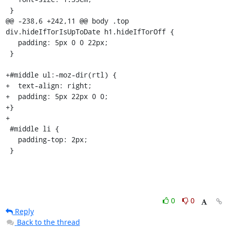
 }

@@ -238,6 +242,11 @@ body .top 
div.hideIfTorIsUpToDate h1.hideIfTorOff {

   padding: 5px 0 0 22px;

 }

+#middle ul:-moz-dir(rtl) {

+  text-align: right;

+  padding: 5px 22px 0 0;

+}

+

 #middle li {

   padding-top: 2px;

 }
0
0
Reply
Back to the thread