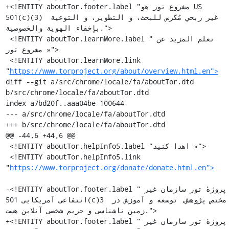
+<!ENTITY aboutTor.footer.label "مشروع تور هو ‭US 
501(c)(3)‬ غير ربحي مُكرس للبحث، و التطوير، و التوعية 
بإخفاء الهوية والخصوصية.">

 <!ENTITY aboutTor.learnMore.label "تعلم المزيد عن 
مشروع تور »">

 <!ENTITY aboutTor.learnMore.link 
"
https://www.torproject.org/about/overview.html.en">
diff --git a/src/chrome/locale/fa/aboutTor.dtd 
b/src/chrome/locale/fa/aboutTor.dtd

index a7bd20f..aaa04be 100644

--- a/src/chrome/locale/fa/aboutTor.dtd

+++ b/src/chrome/locale/fa/aboutTor.dtd

@@ -44,6 +44,6 @@

 <!ENTITY aboutTor.helpInfo5.label "اهدا كنيد »">

 <!ENTITY aboutTor.helpInfo5.link 
"
https://www.torproject.org/donate/donate.html.en">
-<!ENTITY aboutTor.footer.label "پروژهٔ تور سازمان غیر 
انتفاعی آمریکایی 501(c)3 مختص پژوهش, توسعه و آموزش در 
زمین ناشناسی و حریم شخصی آنلاين هست.">

+<!ENTITY aboutTor.footer.label "پروژهٔ تور سازمان غیر 