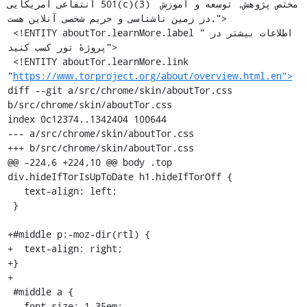
انتفاعی آمریکایی ‭501(c)(3)‬ مختص پژوهش, توسعه و آموزش 
در زمین ناشناسی و حریم شخصی آنلاين هست.">

 <!ENTITY aboutTor.learnMore.label "اطلاعات بیشتر در 
پروژهٔ تور كسب كنيد">

 <!ENTITY aboutTor.learnMore.link 
"
https://www.torproject.org/about/overview.html.en">
diff --git a/src/chrome/skin/aboutTor.css 
b/src/chrome/skin/aboutTor.css

index 0c12374..1342404 100644

--- a/src/chrome/skin/aboutTor.css

+++ b/src/chrome/skin/aboutTor.css

@@ -224,6 +224,10 @@ body .top 
div.hideIfTorIsUpToDate h1.hideIfTorOff {

   text-align: left;

 }

+#middle p:-moz-dir(rtl) {

+  text-align: right;

+}

+

 #middle a {

   font-size: 1.35em;
