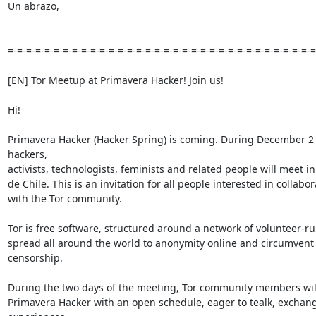
Un abrazo,

=-=-=-=-=-=-=-=-=-=-=-=-=-=-=-=-=-=-=-=-=-=-=-=-=-=-=-=-=-=-=-=-=-=-
[EN] Tor Meetup at Primavera Hacker! Join us!

Hi!

Primavera Hacker (Hacker Spring) is coming. During December 2 
hackers,

activists, technologists, feminists and related people will meet in
de Chile. This is an invitation for all people interested in collabor
with the Tor community.

Tor is free software, structured around a network of volunteer-run
spread all around the world to anonymity online and circumvent 
censorship.

During the two days of the meeting, Tor community members will
Primavera Hacker with an open schedule, eager to tealk, exchang