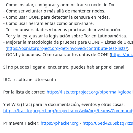
- Como instalar, configurar y administrar su nodo de Tor.

- Como ser voluntario más allá de mantener nodos.

- Como usar OONI para detectar la censura en redes.

- Como usar herramientas como onion-share.

- Tor en universidades y buenas prácticas de investigación.

- Tor y la ley, ajustar la legislación sobre Tor en Latinoamérica.

- Mejorar la metodología de pruebas para OONI -- Listas de URLs
  (
https://ooni.torproject.org/get-involved/contribute-test-lists/
).

- OONI y bloqueos: Cómo analizar los datos de OONI (
https://api
Si no puedes llegar al encuentro, puedes hablar por el canal:

IRC: irc.oftc.net #tor-south

Por la lista de correo: 
https://lists.torproject.org/pipermail/globa
https://trac.torproject.org/projects/tor/wiki/org/teams/Communit
Primavera Hacker: 
https://phacker.org
 - 
http://u5ed42u6sbzq7xzs