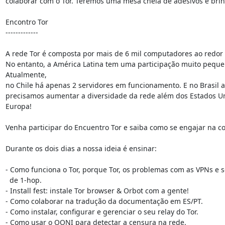
colaborar com o Tor. Teremos uma mesa cheia de adesivos e brin
Encontro Tor

-------------

A rede Tor é composta por mais de 6 mil computadores ao redor
No entanto, a América Latina tem uma participação muito pequen
Atualmente,

no Chile há apenas 2 servidores em funcionamento. E no Brasil a
precisamos aumentar a diversidade da rede além dos Estados Un
Europa!

Venha participar do Encuentro Tor e saiba como se engajar na co
Durante os dois dias a nossa ideia é ensinar:

- Como funciona o Tor, porque Tor, os problemas com as VPNs e se
  de 1-hop.

- Install fest: instale Tor browser & Orbot com a gente!

- Como colaborar na tradução da documentação em ES/PT.

- Como instalar, configurar e gerenciar o seu relay do Tor.

- Como usar o OONI para detectar a censura na rede.
