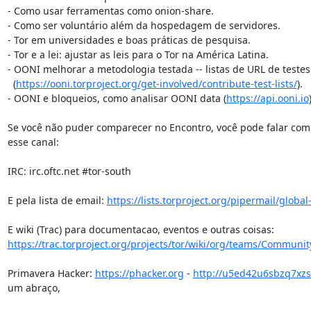
- Como usar ferramentas como onion-share.

- Como ser voluntário além da hospedagem de servidores.

- Tor em universidades e boas práticas de pesquisa.

- Tor e a lei: ajustar as leis para o Tor na América Latina.

- OONI melhorar a metodologia testada -- listas de URL de testes

  (
https://ooni.torproject.org/get-involved/contribute-test-lists/
).

- OONI e bloqueios, como analisar OONI data (
https://api.ooni.io
)
Se você não puder comparecer no Encontro, você pode falar com 
esse canal:

IRC: irc.oftc.net #tor-south

E pela lista de email: 
https://lists.torproject.org/pipermail/global
https://trac.torproject.org/projects/tor/wiki/org/teams/Communit
Primavera Hacker: 
https://phacker.org
 - 
http://u5ed42u6sbzq7xzs
um abraço,
