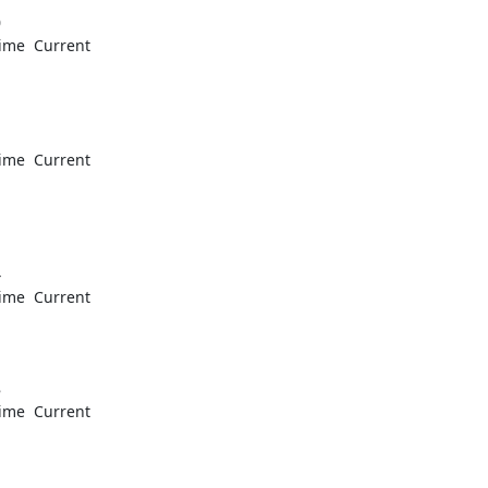







