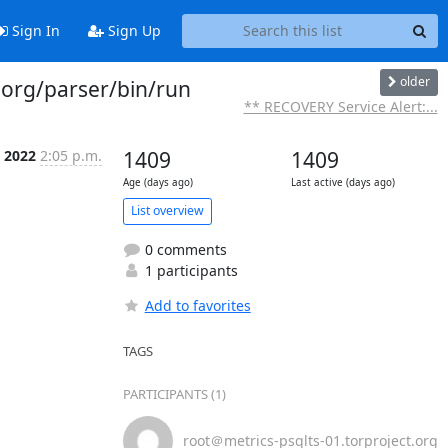
Sign In
Sign Up
older
.org/parser/bin/run
** RECOVERY Service Alert:...
p 2022
2:05 p.m.
1409
1409
Age (days ago)
Last active (days ago)
List overview
0 comments
1 participants
Add to favorites
TAGS
PARTICIPANTS (1)
root＠metrics-psqlts-01.torproject.org