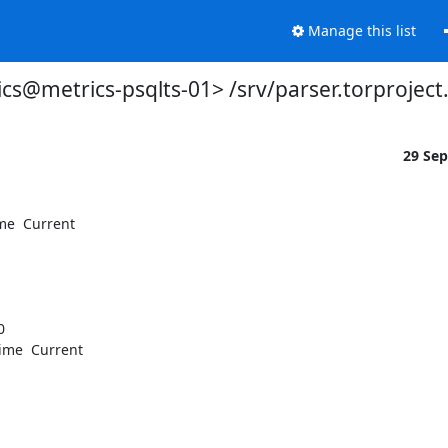
Manage this list
cs@metrics-psqlts-01> /srv/parser.torproject
29 Se
me  Current


