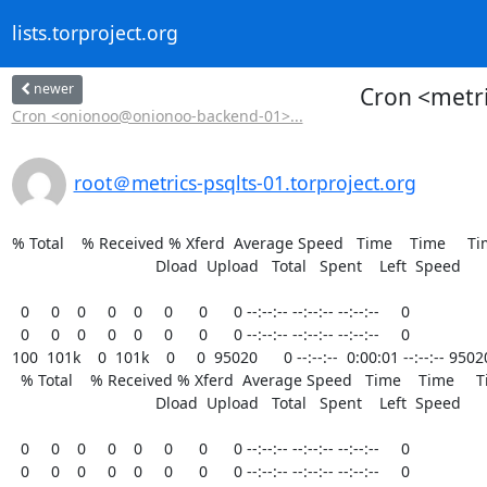
lists.torproject.org
newer
Cron <metri
Cron <onionoo@onionoo-backend-01>...
root＠metrics-psqlts-01.torproject.org
% Total    % Received % Xferd  Average Speed   Time    Time     Ti
                                 Dload  Upload   Total   Spent    Left  Speed

  0     0    0     0    0     0      0      0 --:--:-- --:--:-- --:--:--     0

  0     0    0     0    0     0      0      0 --:--:-- --:--:-- --:--:--     0

100  101k    0  101k    0     0  95020      0 --:--:--  0:00:01 --:--:-- 95020
  % Total    % Received % Xferd  Average Speed   Time    Time     Time  Current

                                 Dload  Upload   Total   Spent    Left  Speed

  0     0    0     0    0     0      0      0 --:--:-- --:--:-- --:--:--     0

  0     0    0     0    0     0      0      0 --:--:-- --:--:-- --:--:--     0
