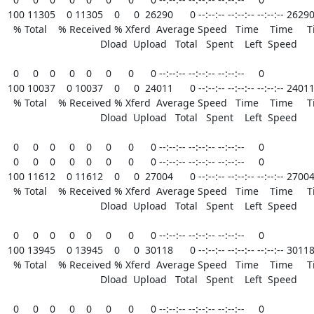
100 11305    0 11305    0     0  26290      0 --:--:-- --:--:-- --:--:-- 26290
  % Total    % Received % Xferd  Average Speed   Time    Time     Time  Current

                                 Dload  Upload   Total   Spent    Left  Speed

  0     0    0     0    0     0      0      0 --:--:-- --:--:-- --:--:--     0

100 10037    0 10037    0     0  24011      0 --:--:-- --:--:-- --:--:-- 24011
  % Total    % Received % Xferd  Average Speed   Time    Time     Time  Current

                                 Dload  Upload   Total   Spent    Left  Speed

  0     0    0     0    0     0      0      0 --:--:-- --:--:-- --:--:--     0

  0     0    0     0    0     0      0      0 --:--:-- --:--:-- --:--:--     0

100 11612    0 11612    0     0  27004      0 --:--:-- --:--:-- --:--:-- 27004
  % Total    % Received % Xferd  Average Speed   Time    Time     Time  Current

                                 Dload  Upload   Total   Spent    Left  Speed

  0     0    0     0    0     0      0      0 --:--:-- --:--:-- --:--:--     0

100 13945    0 13945    0     0  30118      0 --:--:-- --:--:-- --:--:-- 30118
  % Total    % Received % Xferd  Average Speed   Time    Time     Time  Current

                                 Dload  Upload   Total   Spent    Left  Speed

  0     0    0     0    0     0      0      0 --:--:-- --:--:-- --:--:--     0
