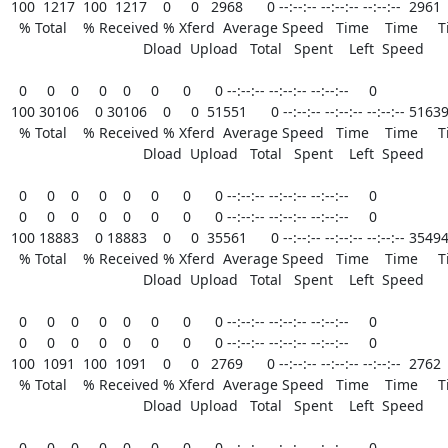
100  1217  100  1217    0     0   2968      0 --:--:-- --:--:-- --:--:--  2961

  % Total    % Received % Xferd  Average Speed   Time    Time     Time  Current

                                 Dload  Upload   Total   Spent    Left  Speed

  0     0    0     0    0     0      0      0 --:--:-- --:--:-- --:--:--     0

100 30106    0 30106    0     0  51551      0 --:--:-- --:--:-- --:--:-- 51639
  % Total    % Received % Xferd  Average Speed   Time    Time     Time  Current

                                 Dload  Upload   Total   Spent    Left  Speed

  0     0    0     0    0     0      0      0 --:--:-- --:--:-- --:--:--     0

  0     0    0     0    0     0      0      0 --:--:-- --:--:-- --:--:--     0

100 18883    0 18883    0     0  35561      0 --:--:-- --:--:-- --:--:-- 35494
  % Total    % Received % Xferd  Average Speed   Time    Time     Time  Current

                                 Dload  Upload   Total   Spent    Left  Speed

  0     0    0     0    0     0      0      0 --:--:-- --:--:-- --:--:--     0

  0     0    0     0    0     0      0      0 --:--:-- --:--:-- --:--:--     0

100  1091  100  1091    0     0   2769      0 --:--:-- --:--:-- --:--:--  2762

  % Total    % Received % Xferd  Average Speed   Time    Time     Time  Current

                                 Dload  Upload   Total   Spent    Left  Speed

  0     0    0     0    0     0      0      0 --:--:-- --:--:-- --:--:--     0
