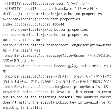
 <!ENTITY aboutTBUpdate.version "バージョン">

 <!ENTITY aboutTBUpdate.releaseDate "リリース日">

diff --git a/chrome/locale/ja/torbutton.properties 
b/chrome/locale/ja/torbutton.properties

index cc36ba78..c3f8cd23 100644

--- a/chrome/locale/ja/torbutton.properties

+++ b/chrome/locale/ja/torbutton.properties

@@ -103,7 +103,7 @@ 
onionServices.clientAuthIncorrect.longDescription=Detai
%S — The client was

 onionServices.badAddress.pageTitle=Onion サイトの読み込み中に
問題が発生しました

 onionServices.badAddress.header=無効な Onion サイトアドレスで
す

 onionServices.badAddress=入力された Onion サイトアドレスは有効
ではありません。アドレスが正しく入力されているかをご確認ください
-onionServices.badAddress.longDescription=Details: %S —
provided .onion address is invalid. This error is retur
due to one of the following reasons: the address checks
doesn't match, the ed25519 public key is invalid, or th
encoding is invalid.
