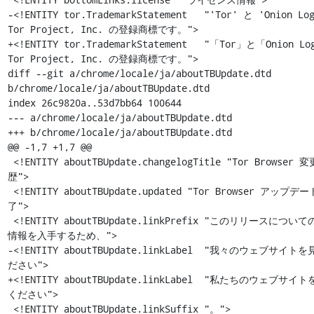
-<!ENTITY tor.TrademarkStatement   "'Tor' と 'Onion Log
Tor Project, Inc. の登録商標です。">

+<!ENTITY tor.TrademarkStatement   "「Tor」と「Onion Lo
Tor Project, Inc. の登録商標です。">

diff --git a/chrome/locale/ja/aboutTBUpdate.dtd 
b/chrome/locale/ja/aboutTBUpdate.dtd

index 26c9820a..53d7bb64 100644

--- a/chrome/locale/ja/aboutTBUpdate.dtd

+++ b/chrome/locale/ja/aboutTBUpdate.dtd

@@ -1,7 +1,7 @@

 <!ENTITY aboutTBUpdate.changelogTitle "Tor Browser 変更履
歴">

 <!ENTITY aboutTBUpdate.updated "Tor Browser アップデート完
了">

 <!ENTITY aboutTBUpdate.linkPrefix "このリリースについての最新
情報を入手するため、">

-<!ENTITY aboutTBUpdate.linkLabel  "我々のウェブサイト
ださい">

+<!ENTITY aboutTBUpdate.linkLabel  "私たちのウェブサイ
ください">

 <!ENTITY aboutTBUpdate.linkSuffix "。">
