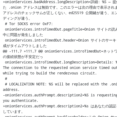
+onionServices.badAddress.longDescription=詳細: %S —
た .onion アドレスは無効です。このエラーは次の理由で表示されま
アドレスのチェックサムが正しくない、ed25519 公開鍵が違う、エ
ディングが違う。

 # Tor SOCKS error 0xF7:

 onionServices.introTimedOut.pageTitle=Onion サイトの読み込み
中に問題が発生しました

 onionServices.introTimedOut.header=Onion サイトのサーキット作
成がタイムアウトしました

@@ -111,7 +111,7 @@ onionServices.introTimedOut=ネッ
の接続状態が不安定だっ

 onionServices.introTimedOut.longDescription=Details: %S — 
The connection to the requested onion service timed out
while trying to build the rendezvous circuit.

 #

 # LOCALIZATION NOTE: %S will be replaced with the .onion 
address.

-onionServices.authPrompt.description2=%S is requesting
you authenticate.

+onionServices.authPrompt.description2=%s はあなたの
しています。

 onionServices.authPrompt.keyPlaceholder=この Onion サービス