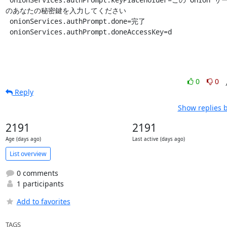
のあなたの秘密鍵を入力してください

 onionServices.authPrompt.done=完了

 onionServices.authPrompt.doneAccessKey=d
0
0
Reply
Show replies 
2191
2191
Age (days ago)
Last active (days ago)
List overview
0 comments
1 participants
Add to favorites
TAGS