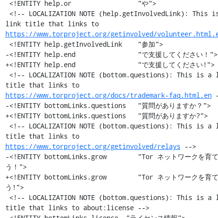
https://www.torproject.org/getinvolved/volunteer.html.
 <!ENTITY help.getInvolvedLink    "参加">

-<!ENTITY help.end                "で支援してください！">

+<!ENTITY help.end                "で支援してください!">

 <!-- LOCALIZATION NOTE (bottom.questions): This is a link 
title that links to 
https://www.torproject.org/docs/trademark-faq.html.en
 -
-<!ENTITY bottomLinks.questions   "質問がありますか？">

+<!ENTITY bottomLinks.questions   "質問がありますか?">

 <!-- LOCALIZATION NOTE (bottom.questions): This is a link 
title that links to 
https://www.torproject.org/getinvolved/relays
 -->

-<!ENTITY bottomLinks.grow        "Tor ネットワークを
う！">

+<!ENTITY bottomLinks.grow        "Tor ネットワークを
う!">

 <!-- LOCALIZATION NOTE (bottom.questions): This is a link 
title that links to about:license -->

 <!ENTITY bottomLinks.license  "ライセンス情報">
