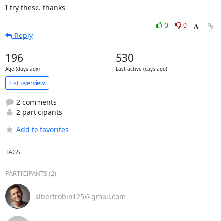
I try these. thanks
0
0
Reply
196
530
Age (days ago)
Last active (days ago)
List overview
2 comments
2 participants
Add to favorites
TAGS
PARTICIPANTS (2)
albertrobin125＠gmail.com