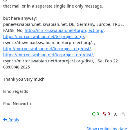
that mail or in a seperate single line only message.

but here anyway:

pane@swabian.net, swabian.net, DE, Germany, Europe, TRUE, 
FALSE, No, 
http://mirror.swabian.net/torproject.org/
, 
https://mirror.swabian.net/torproject.org/
, 
rsync://download.swabian.net/torproject.org/, , 
http://mirror.swabian.net/torproject.org/dist/
, 
https://mirror.swabian.net/torproject.org/dist/
, 
rsync://mirror.swabian.net/torproject.org/dist/, , Sat Feb 22 
08:00:48 2025

Thank you very much

kind regards

Paul Neuwirth
0
0
Reply
Show replies by date