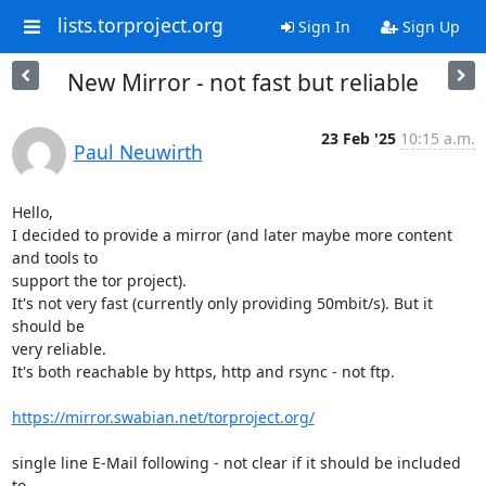
lists.torproject.org
Sign In
Sign Up
New Mirror - not fast but reliable
23 Feb '25
10:15 a.m.
Paul Neuwirth
Hello,

I decided to provide a mirror (and later maybe more content 
and tools to 

support the tor project).

It's not very fast (currently only providing 50mbit/s). But it 
should be 

very reliable.

It's both reachable by https, http and rsync - not ftp.

https://mirror.swabian.net/torproject.org/
single line E-Mail following - not clear if it should be included 
to 
